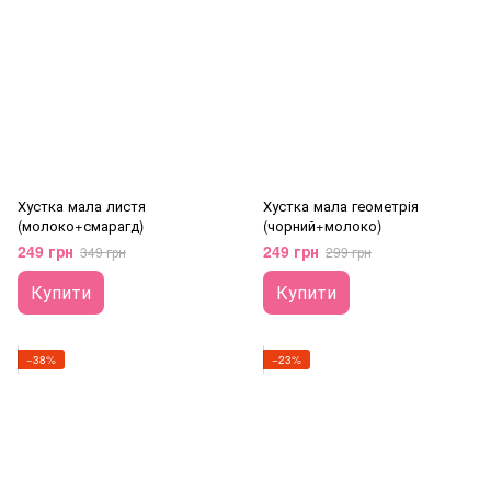
Хустка мала листя
Хустка мала геометрія
(молоко+смарагд)
(чорний+молоко)
249 грн
249 грн
349 грн
299 грн
Купити
Купити
−38%
−23%