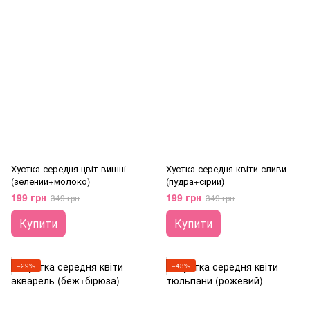
Хустка середня цвіт вишні
Хустка середня квіти сливи
(зелений+молоко)
(пудра+сірий)
199 грн
199 грн
349 грн
349 грн
Купити
Купити
−29%
−43%