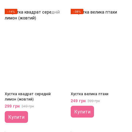
−14%
−38%
Хустка квадрат середній
Хустка велика птахи
лимон (жовтий)
249 грн
399 грн
299 грн
349 грн
Купити
Купити