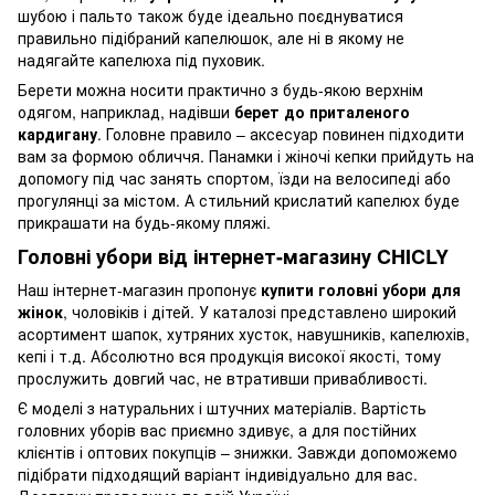
шубою і пальто також буде ідеально поєднуватися
правильно підібраний капелюшок, але ні в якому не
надягайте капелюха під пуховик.
Берети можна носити практично з будь-якою верхнім
одягом, наприклад, надівши
берет до приталеного
кардигану
. Головне правило – аксесуар повинен підходити
вам за формою обличчя. Панамки і жіночі кепки прийдуть на
допомогу під час занять спортом, їзди на велосипеді або
прогулянці за містом. А стильний крислатий капелюх буде
прикрашати на будь-якому пляжі.
Головні убори від інтернет-магазину CHICLY
Наш інтернет-магазин пропонує
купити головні убори для
жінок
, чоловіків і дітей. У каталозі представлено широкий
асортимент шапок, хутряних хусток, навушників, капелюхів,
кепі і т.д. Абсолютно вся продукція високої якості, тому
прослужить довгий час, не втративши привабливості.
Є моделі з натуральних і штучних матеріалів. Вартість
головних уборів вас приємно здивує, а для постійних
клієнтів і оптових покупців – знижки. Завжди допоможемо
підібрати підходящий варіант індивідуально для вас.