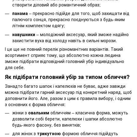
створити діловий або романтичний образ;
панама
– прекрасно підійде для того, щоб захищати від
палючого сонця, прекрасно поєднуються з будь-яким
літнім комплектом одягу;
навушники
– молодіжний аксесуар, який зможе надійно
захистити вуха від холоду навіть в сильні морози.
І це ще не повний перелік різноманітних варіантів. Такий
асортимент сприяє тому, що абсолютно кожна людина
зможе підібрати відповідний головний убір індивідуально
для себе.
Як підібрати головний убір за типом обличчя?
Занадто багато шапок і капелюхів не буває, адже завжди
можна підібрати гарний аксесуар під конкретний наряд, щоб
доповнити його. Але, разом з цим є правила вибору, і одним
з основних є форма обличчя:
жінки з
овальним
обличчям – класична форма, можуть
дозволити собі берети, капелюхи і шапки абсолютно
будь-якого фасону, без винятків;
для жінок з
трикутною
формою обличчя підійдуть