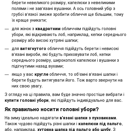
берети невеликого розміру, капелюхи з невеликими
полями і не зав'язані вушанки. А ось головний убір з
грубої в'язкої зможе зробити обличчя ще більшим, тому
їх краще уникати;
для жінок з
квадратним
обличчям підійдуть головні
убори, які відкривають лоб, наприклад, кепки середнього
розміру або високі хутряні шапки;
для
витягнутого
обличчя підійдуть берети і невисокі
в'язані вироби, які будуть приховувати лоб, кепки
середнього розміру, широкополі капелюхи і вушанки з
підігнутими назад вухами;
якщо у вас
кругле
обличчя, то об'ємні в'язані шапки і
берети будуть витягувати його. Тож варто звернути на
них свою увагу.
З огляду на ці правила, вам буде значно простіше вибрати і
купити головні убори
, які підійдуть індивідуально для вас.
Як правильно носити головні убори?
На зиму ідеально надягати
в'язані шапки з пуховиками
.
Також чудово підійдуть різні шапки і
капелюхи під пальто
,
або, наприклад,
хутряна шапка під пальто або шубу
. З