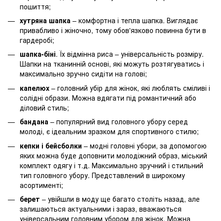
пошиття;
хутряна шапка
– комфортна і тепла шапка. Виглядає
привабливо і жіночно, тому обов'язково повинна бути в
гардеробі;
шапка-біні
. Їх відмінна риса – універсальність розміру.
Шапки на тканинній основі, які можуть розтягуватись і
максимально зручно сидіти на голові;
капелюх
– головний убір для жінок, які люблять сміливі і
солідні образи. Можна вдягати під романтичний або
діловий стиль;
бандана
– популярний вид головного убору серед
молоді, є ідеальним зразком для спортивного стилю;
кепки і бейсболки
– модні головні убори, за допомогою
яких можна буде доповнити молодіжний образ, міський
комплект одягу і т.д. Максимально зручний і стильний
тип головного убору. Представлений в широкому
асортименті;
берет
– увійшли в моду ще багато століть назад, але
залишаються актуальними і зараз, вважаються
універсальним головним убором для жінок. Можна