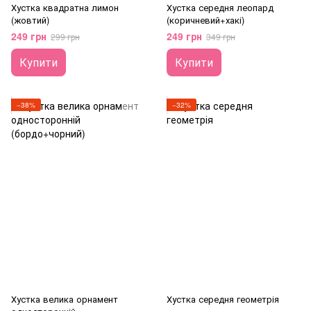
Хустка квадратна лимон
Хустка середня леопард
(жовтий)
(коричневий+хакі)
249 грн
249 грн
299 грн
349 грн
Купити
Купити
−38%
−32%
Хустка велика орнамент
Хустка середня геометрія