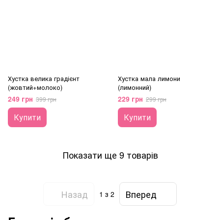
Хустка велика градієнт
Хустка мала лимони
(жовтий+молоко)
(лимонний)
249 грн
229 грн
399 грн
299 грн
Купити
Купити
Показати ще 9 товарів
Назад
Вперед
1
з 2