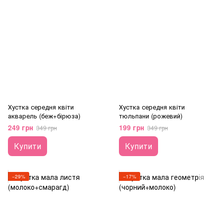
Хустка середня квіти
Хустка середня квіти
акварель (беж+бірюза)
тюльпани (рожевий)
249 грн
199 грн
349 грн
349 грн
Купити
Купити
−29%
−17%