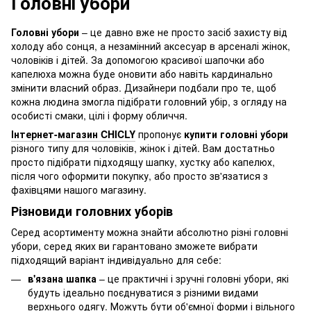
Головні убори
Головні убори
– це давно вже не просто засіб захисту від
холоду або сонця, а незамінний аксесуар в арсеналі жінок,
чоловіків і дітей. За допомогою красивої шапочки або
капелюха можна буде оновити або навіть кардинально
змінити власний образ. Дизайнери подбали про те, щоб
кожна людина змогла підібрати головний убір, з огляду на
особисті смаки, цілі і форму обличчя.
Інтернет-магазин CHICLY
пропонує
купити головні убори
різного типу для чоловіків, жінок і дітей. Вам достатньо
просто підібрати підходящу шапку, хустку або капелюх,
після чого оформити покупку, або просто зв'язатися з
фахівцями нашого магазину.
Різновиди головних уборів
Серед асортименту можна знайти абсолютно різні головні
убори, серед яких ви гарантовано зможете вибрати
підходящий варіант індивідуально для себе:
в'язана шапка
– це практичні і зручні головні убори, які
будуть ідеально поєднуватися з різними видами
верхнього одягу. Можуть бути об'ємної форми і вільного