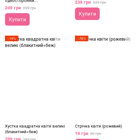
односторонній
239 грн
349 грн
(бордо+чорний)
249 грн
399 грн
Купити
Купити
−14%
−76%
Хустка квадратна квіти великі
Стрічка квіти (рожевий)
(блакитний+беж)
19 грн
80 грн
299 грн
349 грн