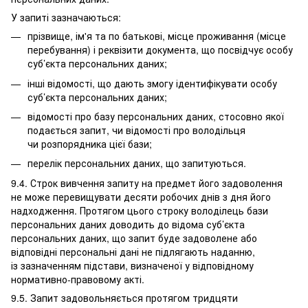
У запиті зазначаються:
прізвище, ім'я та по батькові, місце проживання (місце
перебування) і реквізити документа, що посвідчує особу
суб’єкта персональних даних;
інші відомості, що дають змогу ідентифікувати особу
суб’єкта персональних даних;
відомості про базу персональних даних, стосовно якої
подається запит, чи відомості про володільця
чи розпорядника цієї бази;
перелік персональних даних, що запитуються.
9.4. Строк вивчення запиту на предмет його задоволення
не може перевищувати десяти робочих днів з дня його
надходження. Протягом цього строку володілець бази
персональних даних доводить до відома суб’єкта
персональних даних, що запит буде задоволене або
відповідні персональні дані не підлягають наданню,
із зазначенням підстави, визначеної у відповідному
нормативно-правовому акті.
9.5. Запит задовольняється протягом тридцяти