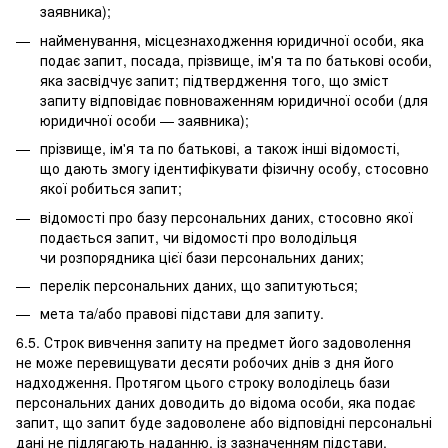
заявника);
найменування, місцезнаходження юридичної особи, яка
подає запит, посада, прізвище, ім'я та по батькові особи,
яка засвідчує запит; підтвердження того, що зміст
запиту відповідає повноваженням юридичної особи (для
юридичної особи — заявника);
прізвище, ім'я та по батькові, а також інші відомості,
що дають змогу ідентифікувати фізичну особу, стосовно
якої робиться запит;
відомості про базу персональних даних, стосовно якої
подається запит, чи відомості про володільця
чи розпорядника цієї бази персональних даних;
перелік персональних даних, що запитуються;
мета та/або правові підстави для запиту.
6.5. Строк вивчення запиту на предмет його задоволення
не може перевищувати десяти робочих днів з дня його
надходження. Протягом цього строку володілець бази
персональних даних доводить до відома особи, яка подає
запит, що запит буде задоволене або відповідні персональні
дані не підлягають наданню, із зазначенням підстави,