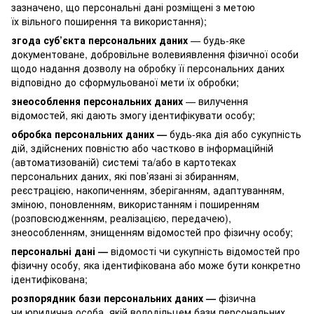
зазначено, що персональні дані розміщені з метою
їх вільного поширення та використання);
згода суб’єкта персональних даних
— будь-яке
документоване, добровільне волевиявлення фізичної особи
щодо надання дозволу на обробку її персональних даних
відповідно до сформульованої мети їх обробки;
знеособлення персональних даних
— вилучення
відомостей, які дають змогу ідентифікувати особу;
обробка персональних даних —
будь-яка дія або сукупність
дій, здійснених повністю або частково в інформаційній
(автоматизованій) системі та/або в картотеках
персональних даних, які пов’язані зі збиранням,
реєстрацією, накопиченням, зберіганням, адаптуванням,
зміною, поновленням, використанням і поширенням
(розповсюдженням, реалізацією, передачею),
знеособленням, знищенням відомостей про фізичну особу;
персональні дані —
відомості чи сукупність відомостей про
фізичну особу, яка ідентифікована або може бути конкретно
ідентифікована;
розпорядник бази персональних даних —
фізична
чи юридична особа, якій володільцем бази персональних