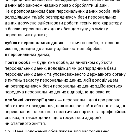
даних або законом надано право обробляти ці дані.
Не є розпорядником бази персональних даних особа, якій
володільцем та/або розпорядником бази персональних
даних доручено здійснювати роботи технічного характеру
з базою персональних даних без доступу до змісту
персональних даних;
суб’єкт персональних даних —
фізична особа, стосовно
якої відповідно до закону здійснюється обробка
її персональних даних;
третя особа —
будь-яка особа, за винятком суб’єкта
персональних даних, володільця чи розпорядника бази
персональних даних та уповноваженого державного органу
з питань захисту персональних даних, якій володільцем
чи розпорядником бази персональних даних здійснюється
передача персональних даних відповідно до закону;
особливі категорії даних —
персональні дані про расове
або етнічне походження, політичні, релігійні або світоглядні
переконання, членство в політичних партіях та професійних
спілках, а також даних, що стосуються здоров’я
чи статевого життя.
1.2. Дане Положення обов’язкове для застосування