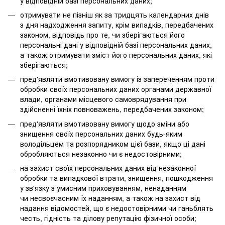
у відповідній базі персональних даних;
отримувати не пізніш як за тридцять календарних днів
з дня надходження запиту, крім випадків, передбачених
законом, відповідь про те, чи зберігаються його
персональні дані у відповідній базі персональних даних,
а також отримувати зміст його персональних даних, які
зберігаються;
пред'являти вмотивовану вимогу із запереченням проти
обробки своїх персональних даних органами державної
влади, органами місцевого самоврядування при
здійсненні їхніх повноважень, передбачених законом;
пред'являти вмотивовану вимогу щодо зміни або
знищення своїх персональних даних будь-яким
володільцем та розпорядником цієї бази, якщо ці дані
обробляються незаконно чи є недостовірними;
на захист своїх персональних даних від незаконної
обробки та випадкової втрати, знищення, пошкодження
у зв'язку з умисним приховуванням, ненаданням
чи несвоєчасним їх наданням, а також на захист від
надання відомостей, що є недостовірними чи ганьблять
честь, гідність та ділову репутацію фізичної особи;