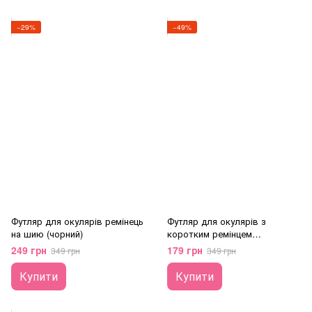
−29%
−49%
Футляр для окулярів ремінець
Футляр для окулярів з
на шию (чорний)
коротким ремінцем
(молочний)
249 грн
179 грн
349 грн
349 грн
Купити
Купити