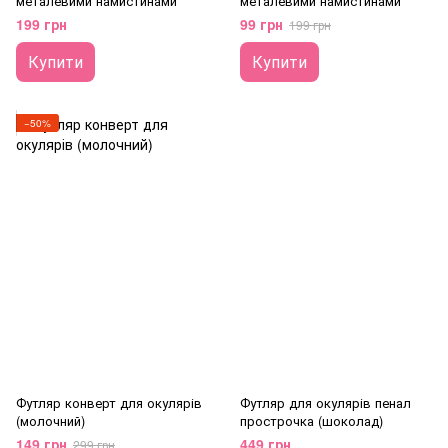
металевими намистинами
металевими намистинами
199 грн
99 грн
199 грн
Купити
Купити
−50%
Футляр конверт для окулярів
Футляр для окулярів пенал
(молочний)
прострочка (шоколад)
149 грн
449 грн
299 грн