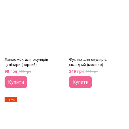
Ланцюжок для окулярів
Футляр для окулярів
циліндри (чорний)
складний (молоко)
99 грн
249 грн
199 грн
349 грн
Купити
Купити
−57%