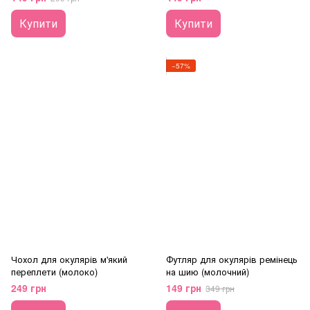
Купити
Купити
−57%
Чохол для окулярів м'який
Футляр для окулярів ремінець
переплети (молоко)
на шию (молочний)
249 грн
149 грн
349 грн