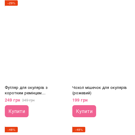
−29%
Футляр для окулярів з
Чохол мішечок для окулярів
коротким ремінцем
(рожевий)
(коричневий)
249 грн
199 грн
349 грн
Купити
Купити
−48%
−48%