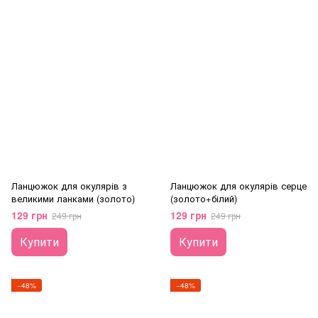
Ланцюжок для окулярів з
Ланцюжок для окулярів серце
великими ланками (золото)
(золото+білий)
129 грн
129 грн
249 грн
249 грн
Купити
Купити
−48%
−48%