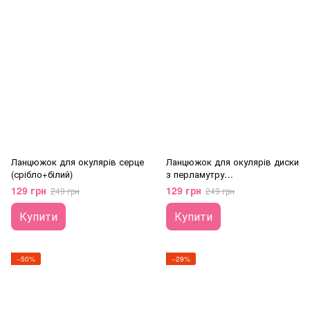
Ланцюжок для окулярів серце
Ланцюжок для окулярів диски
(срібло+білий)
з перламутру
(срібло+зелений)
129 грн
129 грн
249 грн
249 грн
Купити
Купити
−50%
−29%