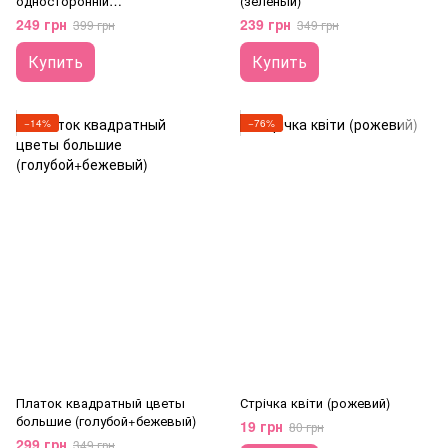
односторонній
(зеленый)
(бордо+чорний)
249 грн
239 грн
399 грн
349 грн
Купить
Купить
−14%
−76%
Платок квадратный цветы
Стрічка квіти (рожевий)
большие (голубой+бежевый)
19 грн
80 грн
299 грн
349 грн