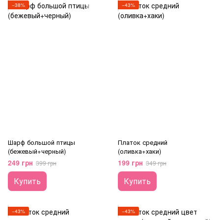
−38%
−43%
Шарф большой птицы
Платок средний
(бежевый+черный)
(оливка+хаки)
249 грн
199 грн
399 грн
349 грн
Купить
Купить
−43%
−43%