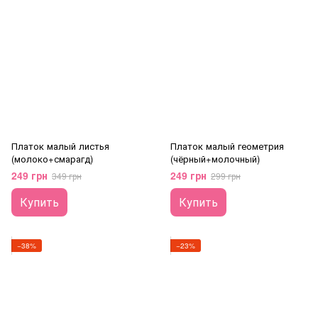
Платок малый листья
Платок малый геометрия
(молоко+смарагд)
(чёрный+молочный)
249 грн
249 грн
349 грн
299 грн
Купить
Купить
−38%
−23%