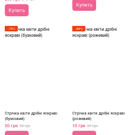
Купить
Купить
−75%
−88%
Стрічка квіти дрібні яскраві
Стрічка квіти дрібні яскраві
(бузковий)
(рожевий)
20 грн
10 грн
80 грн
80 грн