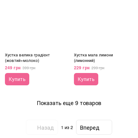
Хустка велика градієнт
Хустка мала лимони
(жовтий+молоко)
(лимонний)
249 грн
229 грн
399 грн
299 грн
Купить
Купить
Показать еще 9 товаров
Назад
Вперед
1
из 2