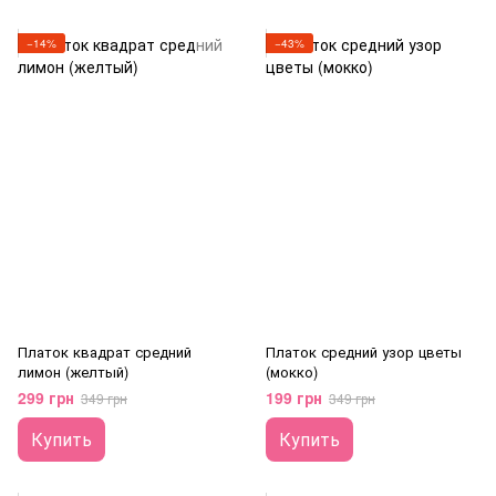
−14%
−43%
Платок квадрат средний
Платок средний узор цветы
лимон (желтый)
(мокко)
299 грн
199 грн
349 грн
349 грн
Купить
Купить