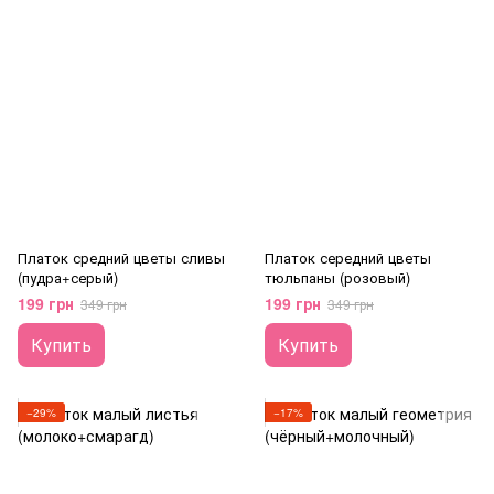
Платок средний цветы сливы
Платок середний цветы
(пудра+серый)
тюльпаны (розовый)
199 грн
199 грн
349 грн
349 грн
Купить
Купить
−29%
−17%