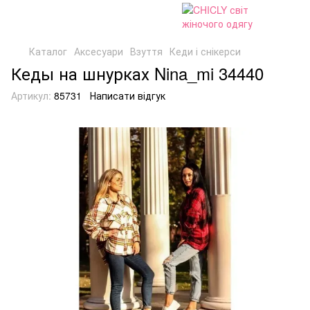
Каталог
Аксесуари
Взуття
Кеди і снікерси
Кеды на шнурках Nina_mi 34440
Артикул:
85731
Написати відгук