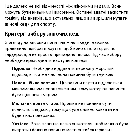
І це далеко не всі відмінності між жіночими кедами. Вони
можуть бути низькими і високими. Останні здатні захистити
гомілку від вивихів, що актуально, якщо ви вирішили
купити
жіночі кеди для спорту
.
Критерії вибору жіночих кед
З огляду на високий попит на жіночі кеди, важливо
правильно підібрати взуття, щоб воно стало гордістю
гардероба, а не просто припадало пилом. Під час вибору
необхідно враховувати наступні критерії:
Підошва
. Необхідно віддавати перевагу жорсткій
підошві, в той же час, вона повинна бути гнучкою.
Носок і бічна частина
. Ці частини взуття піддаються
максимальним навантаженням, тому матеріал повинен
бути щільним і міцним.
Малюнок протектора
. Підошва не повинна бути
повністю гладкою, тому що буде сильно ковзати на
будь-яких поверхнях.
Устілка
. Вона повинна легко зніматися, щоб можна було
випрати і бажано повинна мати антибактеріальні