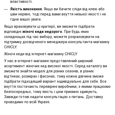
властивості.
Якість виконання
. Якщо ви бачите сліди від клею або
шви нерівні, тоді перед вами взуття низької якості і не
гідне вашої уваги.
Якщо враховувати ці критерії, ви зможете підібрати
відповідні
жіночі кеди недорого
. При будь-яких
складнощах під час вибору, можете розраховувати на
підтримку досвідченого менеджера-консультанта магазину
CHICLY.
Жіночі кеди від інтернет-магазину CHICLY
У нас в інтернет-магазині представлений широкий
асортимент жіночих кед високої якості. Серед каталогу ви
зможете знайти моделі для різних сезонів, в різних
відтінках, розмірах і фасонах, тому кожна дівчина зможе
підібрати підходящий варіант індивідуально для себе. Все
взуття постачають перевірені виробники, з якими працюємо
безпосередньо, тому якість і ціни приємно здивують.
Завжди готові надати консультацію з питань. Доставку
проводимо по всій Україні.