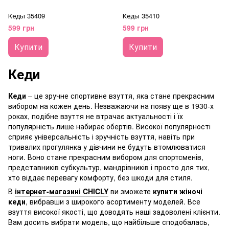
Кеды 35409
Кеды 35410
599 грн
599 грн
Купити
Купити
Кеди
Кеди
– це зручне спортивне взуття, яка стане прекрасним
вибором на кожен день. Незважаючи на появу ще в 1930-х
роках, подібне взуття не втрачає актуальності і їх
популярність лише набирає обертів. Високої популярності
сприяє універсальність і зручність взуття, навіть при
тривалих прогулянка у дівчини не будуть втомлюватися
ноги. Воно стане прекрасним вибором для спортсменів,
представників субкультур, мандрівників і просто для тих,
хто віддає перевагу комфорту, без шкоди для стиля.
В
інтернет-магазині CHICLY
ви зможете
купити жіночі
кеди
, вибравши з широкого асортименту моделей. Все
взуття високої якості, що доводять наші задоволені клієнти.
Вам досить вибрати модель, що найбільше сподобалась,