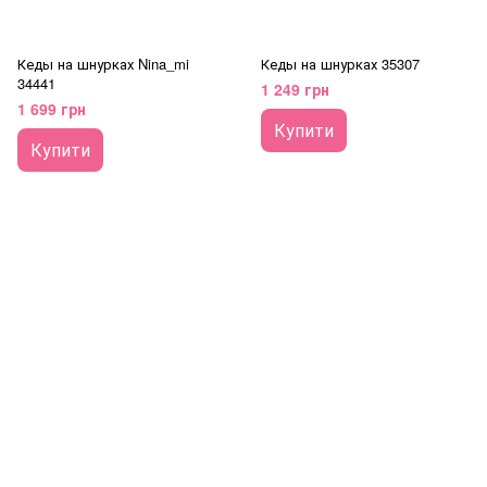
Кеды на шнурках Nina_mi
Кеды на шнурках 35307
34441
1 249 грн
1 699 грн
Купити
Купити