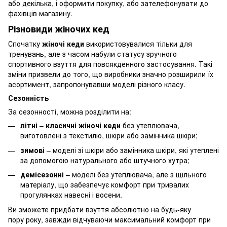
або декілька, і оформити покупку, або зателефонувати до
фахівців магазину.
Різновиди жіночих кед
Спочатку
жіночі кеди
використовувалися тільки для
тренувань, але з часом набули статусу зручного
спортивного взуття для повсякденного застосування. Такі
зміни призвели до того, що виробники значно розширили їх
асортимент, запропонувавши моделі різного класу.
Сезонність
За сезонності, можна розділити на:
літні
–
класичні жіночі кеди
без утеплювача,
виготовлені з текстилю, шкіри або замінника шкіри;
зимові
– моделі зі шкіри або замінника шкіри, які утеплені
за допомогою натурального або штучного хутра;
демісезонні
– моделі без утеплювача, але з щільного
матеріалу, що забезпечує комфорт при тривалих
прогулянках навесні і восени.
Ви зможете придбати взуття абсолютно на будь-яку
пору року, завжди відчуваючи максимальний комфорт при