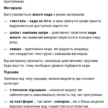
прогулянках.
Матеріали
Виготовляються
жіночі кеди
з різних матеріалів:
текстиль
–
кеди на літо
, в яких присутні цікаві принти,
відрізняються доступною вартістю;
шкіра і замінник шкіри
– довговічні і практичні
кеди
жіночі
, які зазвичай використовуються в холодну пору
року;
замша
– оригінальні кеди, які радують модниць
нестандартної текстурою і зовнішнім виглядом.
Від матеріалу залежить, наскільки довговічним і зручним
буде взуття, тому необхідно уважно підбирати кеди.
Підошва
Залежно від типу підошви, можна виділити дві основні
категорії:
з плоскою підошвою
– класичні моделі, які
забезпечують максимальну легкість під час прогулянки;
на платформі
– так звані «
снікерси
», які є більш модною
версією класичних кед і користуються попитом.