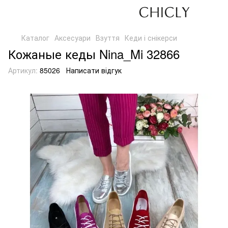
Каталог
Аксесуари
Взуття
Кеди і снікерси
Кожаные кеды Nina_Mi 32866
Артикул:
85026
Написати відгук