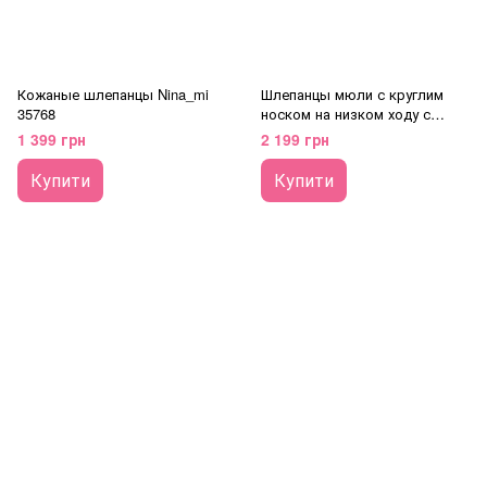
Кожаные шлепанцы Nina_mi
Шлепанцы мюли с круглим
35768
носком на низком ходу с
цепью; 36265
1 399 грн
2 199 грн
Купити
Купити