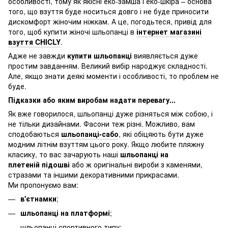
особливості, тому як якісні еко-замша і еко-шкіра – основа
того, що взуття буде носиться довго і не буде приносити
дискомфорт жіночим ніжкам. А це, погодьтеся, привід для
того, щоб купити жіночі шльопанці в
інтернет магазині
взуття CHICLY
.
Адже не завжди
купити шльопанці
виявляється дуже
простим завданням. Великий вибір народжує складності.
Але, якщо знати деякі моменти і особливості, то проблем не
буде.
Підказки або яким виробам надати перевагу...
Як вже говорилося, шльопанці дуже різняться між собою, і
не тільки дизайнами. Фасони теж різні. Можливо, вам
сподобаються
шльопанці-сабо
, які обіцяють бути дуже
модним літнім взуттям цього року. Якщо любите пляжну
класику, то вас зачарують наші
шльопанці на
плетеній підошві
або ж оригінальні вироби з каменями,
стразами та іншими декоративними прикрасами.
Ми пропонуємо вам:
в'єтнамки
;
шльопанці на платформі
;
шльопанці спортивного типу;