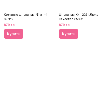
Кожаные шлепанцы Nina_mi
Шлепанцы Хит 2021.Люкс
32726
Качество 35892
879 грн
879 грн
Купити
Купити