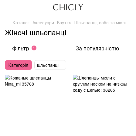
Каталог
Аксесуари
Взуття
Шльопанці, сабо та мюлі
Жіночі шльопанці
Фільтр
За популярністю
1
Категорія
шльопанці