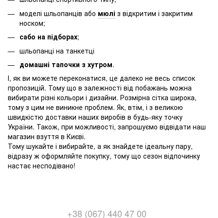
моделі шльопанців або
мюлі
з відкритим і закритим
носком;
сабо на підборах
;
шльопанці на танкетці
домашні тапочки з хутром
.
І, як ви можете переконатися, це далеко не весь список
пропозицій. Тому що в залежності від побажань можна
вибирати різні кольори і дизайни. Розмірна сітка широка,
тому з цим не виникне проблем. Як, втім, і з великою
швидкістю доставки наших виробів в будь-яку точку
України. Також, при можливості, запрошуємо відвідати наш
магазин взуття в Києві.
Тому шукайте і вибирайте, а як знайдете ідеальну пару,
відразу ж оформляйте покупку, тому що сезон відпочинку
настає несподівано!
+38 (067) 440 47 00