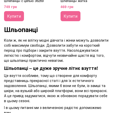
Шлепанцы с цепью 36269
Шлепанцы жатка
749 грн
469 грн
Купити
Купити
Шльопанці
Коли ж, як не влітку модні дівчата і жінки можуть дозволити
собі максимум свободи. Дозволити забути на короткий
період про підбори і закрите взуття. Насолоджуватися
легкістю і комфортом, відчути незвичайне щастя від того,
що шльопанці практично невагомі.
Шльопанці
–
це дуже зручне літнє взуття!
Це взуття особливе, тому що створене для комфорту
представниць прекрасної статі і для їх естетичного
задоволення. Шльопанці, якими б вони не були, із замші та
шкіри, на вузькій або широкій платформі, вони всі прекрасні.
А це привід задуматися, якою ж обновкою порадувати себе
в цьому сезоні.
І в цьому питанні ми з величезною радістю допоможемо
вам.