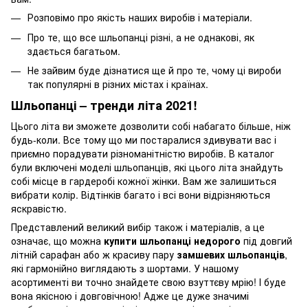
Розповімо про якість наших виробів і матеріали.
Про те, що все шльопанці різні, а не однакові, як
здається багатьом.
Не зайвим буде дізнатися ще й про те, чому ці вироби
так популярні в різних містах і країнах.
Шльопанці
–
тренди літа 2021!
Цього літа ви зможете дозволити собі набагато більше, ніж
будь-коли. Все тому що ми постаралися здивувати вас і
приємно порадувати різноманітністю виробів. В каталог
були включені моделі шльопанців, які цього літа знайдуть
собі місце в гардеробі кожної жінки. Вам же залишиться
вибрати колір. Відтінків багато і всі вони відрізняються
яскравістю.
Представлений великий вибір також і матеріалів, а це
означає, що можна
купити шльопанці недорого
під довгий
літній сарафан або ж красиву пару
замшевих шльопанців
,
які гармонійно виглядають з шортами. У нашому
асортименті ви точно знайдете свою взуттєву мрію! І буде
вона якісною і довговічною! Адже це дуже значимі