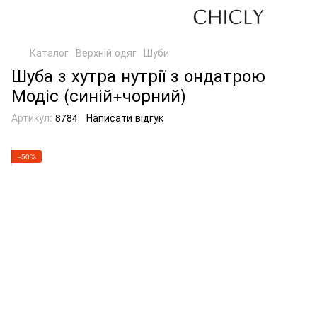
Каталог
Верхній одяг
Шуби
Шуба з хутра нутрії з ондатрою
Модіс (синій+чорний)
Артикул:
8784
Написати відгук
−50%