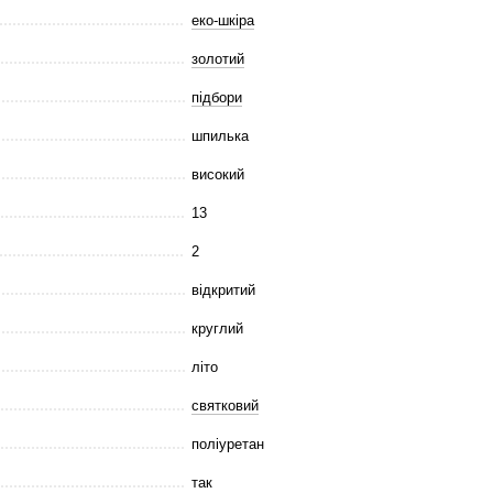
еко-шкіра
золотий
підбори
шпилька
високий
13
2
відкритий
круглий
літо
святковий
поліуретан
так