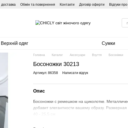
і доставка
Обмін та повернення
Контакти
Договір оферти
Відгуки пр
Верхній одяг
Сумки
Головна
Каталог
Аксесуари
Взуття
Босоніжки
Босоножки 30213
Артикул: 86358
Написати відгук
Опис
Босоножки с ремешком на щиколотке. Металличес
добавит элегантности вашему образу. Размерная сет
40 - 25,5 см