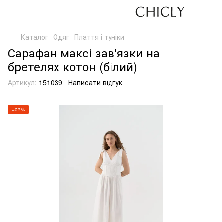
Каталог
Одяг
Плаття і туніки
Сарафан максі зав'язки на
бретелях котон (білий)
Артикул:
151039
Написати відгук
−23%