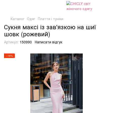
Каталог
Одяг
Плаття і туніки
Сукня максі із зав'язкою на шиї
шовк (рожевий)
Артикул:
150990
Написати відгук
−18%