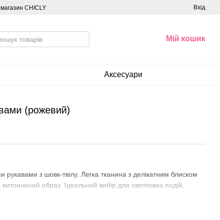
Вхід
о магазин CHICLY
Мій кошик
Аксесуари
авами (рожевий)
и рукавами з шовк-твілу. Легка тканина з делікатним блиском
 витончений образ. Ідеальний вибір для святкових подій,