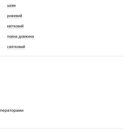
шовк
рожевий
квітковий
повна довжина
святковий
операторами