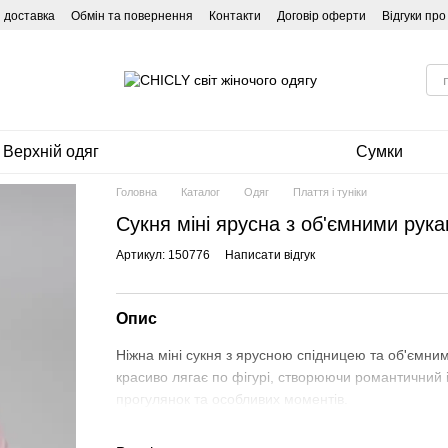
і доставка
Обмін та повернення
Контакти
Договір оферти
Відгуки пр
Верхній одяг
Сумки
Головна
Каталог
Одяг
Плаття і туніки
Сукня міні ярусна з об'ємними рук
Артикул: 150776
Написати відгук
Опис
Ніжна міні сукня з ярусною спідницею та об'ємним
красиво лягає по фігурі, створюючи романтичний і
прогулянок та особливих моментів.