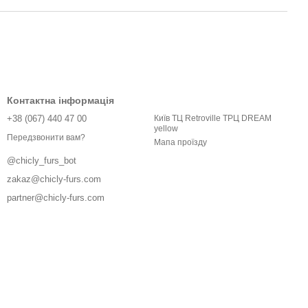
Контактна інформація
+38 (067) 440 47 00
Київ ТЦ Retroville ТРЦ DREAM
yellow
Передзвонити вам?
Мапа проїзду
@chicly_furs_bot
zakaz@chicly-furs.com
partner@chicly-furs.com