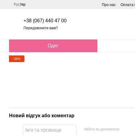
Перейти до основного контенту
Рус
Укр
Про нас
Оплата 
+38 (067) 440 47 00
Передзвонити вам?
Одяг
−38%
Новий відгук або коментар
Увійти за допомогою