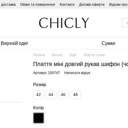
і доставка
Обмін та повернення
Контакти
Договір оферти
Відгуки пр
Верхній одяг
Сумки
Головна
Каталог
Одяг
Плаття і туніки
Плаття міні довгий рукав шифон (ч
Артикул: 150747
Написати відгук
Розмір
42
44
46
48
Колір