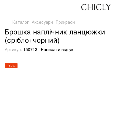
Каталог
Аксесуари
Прикраси
Брошка наплічник ланцюжки
(срібло+чорний)
Артикул:
150713
Написати відгук
−50%