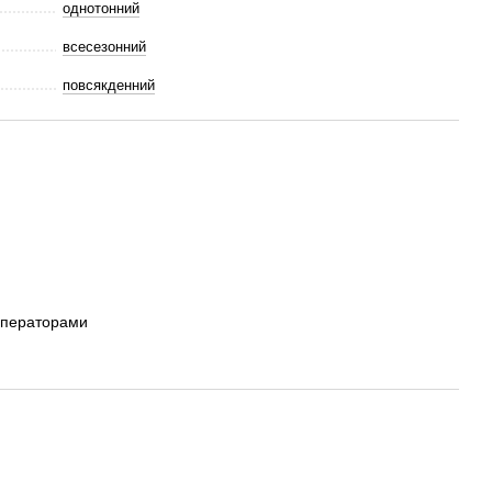
однотонний
всесезонний
повсякденний
операторами