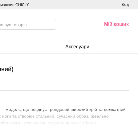
Вхід
о магазин CHICLY
Мій кошик
Аксесуари
евий)
 — модель, що поєднує трендовий широкий крій та делікатний
 ноги та створює стильний, сучасний образ. Ідеально
світшотами, створюючи модні та виразні образи.