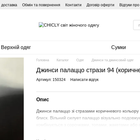
і доставка
Обмін та повернення
Контакти
Договір оферти
Відгуки пр
Верхній одяг
Сумки
Головна
Каталог
Одяг
Джинси та джинсовий одяг
Джинси палаццо стрази 94 (коричн
Артикул: 150324
Написати відгук
Опис
Джинси палаццо зі стразами коричневого кольору
блиск. Вільний силует палаццо візуально подовжує
комбінується з сорочками, топами, жакетами або 