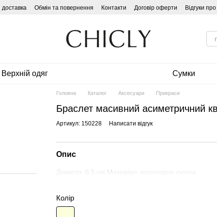
і доставка
Обмін та повернення
Контакти
Договір оферти
Відгуки пр
Верхній одяг
Сумки
Головна
Каталог
Аксесуари
Прикраси
Браслет масивний асиметричний к
Артикул: 150228
Написати відгук
Опис
Діаметр: 6,5 см Матеріал: епоксидна смола
Колір