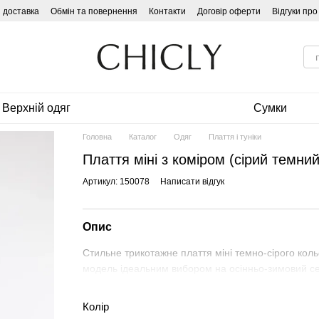
і доставка
Обмін та повернення
Контакти
Договір оферти
Відгуки пр
Верхній одяг
Сумки
Головна
Каталог
Одяг
Плаття і туніки
Плаття міні з коміром (сірий темний
Артикул: 150078
Написати відгук
Опис
Стильне трикотажне плаття міні темно-сірого коль
модель ідеальним вибором на осінньо-зимовий сез
Колір