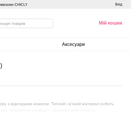
Вхід
о магазин CHICLY
Мій кошик
Аксесуари
)
ору з відкладним коміром. Теплий і м’який матеріал робить
он, поєднуючи комфорт і лаконічну елегантність.