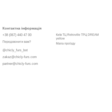
Контактна інформація
+38 (067) 440 47 00
Київ ТЦ Retroville ТРЦ DREAM
yellow
Передзвонити вам?
Мапа проїзду
@chicly_furs_bot
zakaz@chicly-furs.com
partner@chicly-furs.com