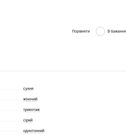
Порівняти
В бажання
сукня
жіночий
трикотаж
сірий
однотонний