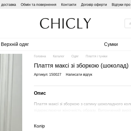
і доставка
Обмін та повернення
Контакти
Договір оферти
Відгуки пр
Верхній одяг
Сумки
Головна
Каталог
Одяг
Плаття і туніки
Плаття максі зі зборкою (шоколад)
Артикул: 150027
Написати відгук
Опис
Плаття максі зі зборкою з сатину шоколадного кол
підкреслюючи жіночність образу. Витончений виріз 
Колір