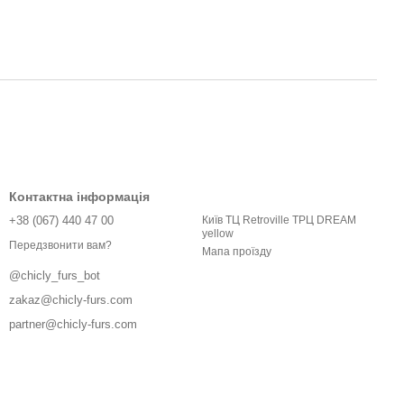
Контактна інформація
+38 (067) 440 47 00
Київ ТЦ Retroville ТРЦ DREAM
yellow
Передзвонити вам?
Мапа проїзду
@chicly_furs_bot
zakaz@chicly-furs.com
partner@chicly-furs.com