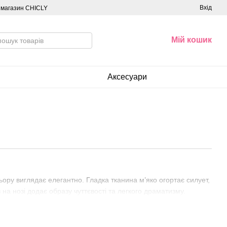
Вхід
о магазин CHICLY
Мій кошик
Аксесуари
ьору виглядає елегантно. Гладка тканина м’яко огортає силует,
на нозі додає образу чуттєвості та легкого драматизму.