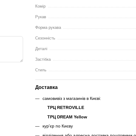
Комір
Рукав
Форма рукава
Сезонність
Деталі
Застібка
Стиль
Доставка
самовивіз з магазинів в Києві:
ТРЦ RETROVILLE
ТРЦ DREAM Yellow
кур'єр по Києву
відділення або адресна доставка поштовими 