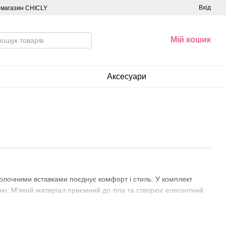
Вхід
о магазин CHICLY
Мій кошик
Аксесуари
олочними вставками поєднує комфорт і стиль. У комплект
ю. М'який матеріал приємний до тіла та створює елегантний