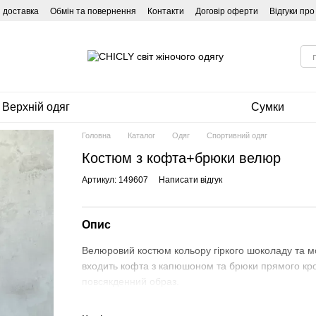
і доставка
Обмін та повернення
Контакти
Договір оферти
Відгуки пр
Верхній одяг
Сумки
Головна
Каталог
Одяг
Спортивний одяг
Костюм з кофта+брюки велюр
Артикул: 149607
Написати відгук
Опис
Велюровий костюм кольору гіркого шоколаду та м
входить кофта з капюшоном та брюки прямого кро
повсякденний образ.