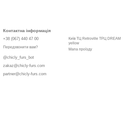
Контактна інформація
+38 (067) 440 47 00
Київ ТЦ Retroville ТРЦ DREAM
yellow
Передзвонити вам?
Мапа проїзду
@chicly_furs_bot
zakaz@chicly-furs.com
partner@chicly-furs.com