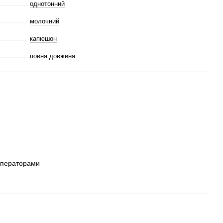
однотонний
молочний
капюшон
повна довжина
операторами