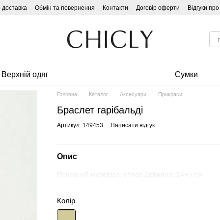
і доставка
Обмін та повернення
Контакти
Договір оферти
Відгуки пр
Верхній одяг
Сумки
Головна
Каталог
Аксесуари
Прикраси
Браслет гарібальді
Артикул: 149453
Написати відгук
Опис
Основний матеріал: сплав Довжина: 14+5 см.
Колір