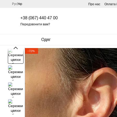
Перейти до основного контенту
Рус
Укр
Про нас
Оплата 
+38 (067) 440 47 00
Передзвонити вам?
Одяг
−72%