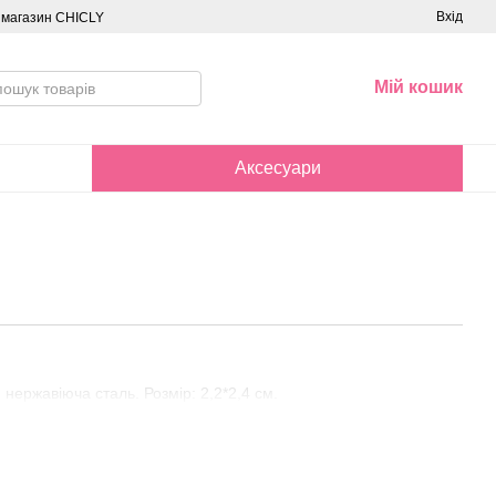
Вхід
о магазин CHICLY
Мій кошик
Аксесуари
нержавіюча сталь. Розмір: 2,2*2,4 см.