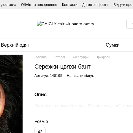
і доставка
Обмін та повернення
Контакти
Договір оферти
Відгуки пр
Верхній одяг
Сумки
Головна
Каталог
Аксесуари
Прикраси
Сережки-цвяхи бант
Артикул: 148195
Написати відгук
Опис
Матеріал: цинковий сплав. Матеріал вушної голки: 
Розмір
42