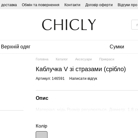
і доставка
Обмін та повернення
Контакти
Договір оферти
Відгуки пр
Верхній одяг
Сумки
Головна
Каталог
Аксесуари
Прикраси
Каблучка V зі стразами (срібло)
Артикул: 146591
Написати відгук
Опис
Матеріал: мідь Розмір регулюється. Діаметр: 1,8 см
Колір