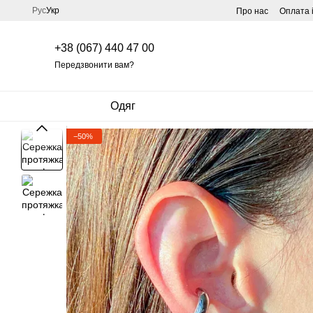
Перейти до основного контенту
Рус
Укр
Про нас
Оплата 
+38 (067) 440 47 00
Передзвонити вам?
Одяг
−50%