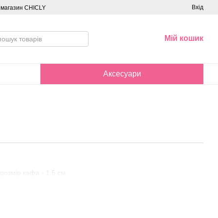
Вхід
о магазин CHICLY
Мій кошик
Аксесуари
)
розмір кафа - 1,5 см.