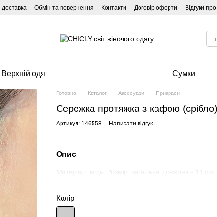
і доставка
Обмін та повернення
Контакти
Договір оферти
Відгуки пр
Верхній одяг
Сумки
Головна
Каталог
Аксесуари
Прикраси
Сережка протяжка з кафою (срібло
Артикул: 146558
Написати відгук
Опис
Матеріал: мідь. Розмір: загальна довжина - 13 см, 
Колір