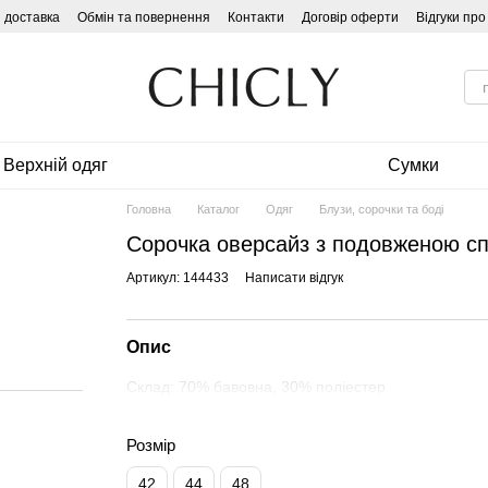
і доставка
Обмін та повернення
Контакти
Договір оферти
Відгуки пр
Верхній одяг
Сумки
Головна
Каталог
Одяг
Блузи, сорочки та боді
Сорочка оверсайз з подовженою с
Артикул: 144433
Написати відгук
Опис
Склад: 70% бавовна, 30% поліестер
Розмір
42
44
48