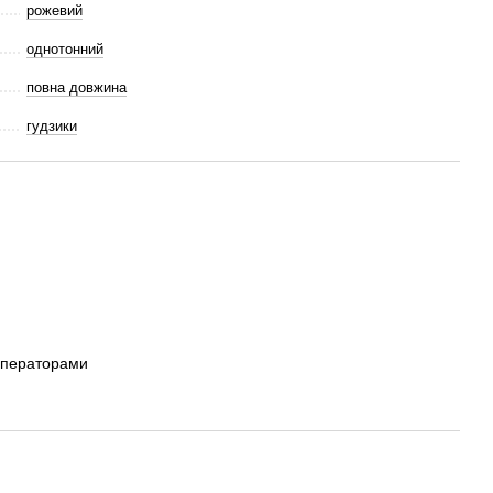
рожевий
однотонний
повна довжина
гудзики
операторами