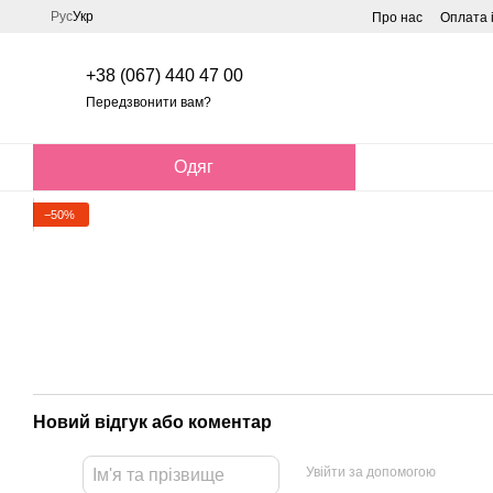
Перейти до основного контенту
Рус
Укр
Про нас
Оплата 
+38 (067) 440 47 00
Передзвонити вам?
Одяг
−50%
Новий відгук або коментар
Увійти за допомогою