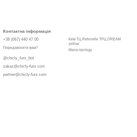
Контактна інформація
+38 (067) 440 47 00
Київ ТЦ Retroville ТРЦ DREAM
yellow
Передзвонити вам?
Мапа проїзду
@chicly_furs_bot
zakaz@chicly-furs.com
partner@chicly-furs.com