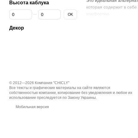
Это идеальная альтернат
Высота каблука
которая содержит в себе 
От Высота каблука
До Высота каблука
комфортно.
OK
У нас в интернет-магази
Декор
модель и оформить поку
Как правильно
Для многих
тапки с пуш
позаботились о том, что
расцветках: белые, розо
Это способствует тому, 
дома или при выходе на
© 2012—2026 Компания "CHICLY"
более аккуратным мехом,
Все тексты и графические материалы на сайте являются
собственностью компании, копирование без уведомления и любое их
Гармонично выглядят
та
использование преследуется по Закону Украины.
одновременно модным и 
Мобильная версия
джинсы будут не классич
выделить вас из «серой 
Шлепанцы с мех