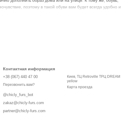
чно дополнить образ дома или на улице. К тому же, обувь,
очувствие, поэтому в такой обуви вам будет всегда удобно и
ссортимента моделей. Вам достаточно подобрать подходящую
рмлением покупки.
ают, как их правильно носить. При этом дизайнеры
ента – с искусственным или натуральным мехом в различных
Контактная информация
орые смогут гармонично подчеркнуть индивидуальный стиль
+38 (067) 440 47 00
Киев, ТЦ Retroville ТРЦ DREAM
хом. А для уличного использования подходят шлепанцы с
yellow
Перезвонить вам?
ассический дизайн.
Карта проезда
арантировать женственный образ, который будет
@chicly_furs_bot
д черные или пастельные шлепанцы с мехом. Идеально, если
zakaz@chicly-furs.com
те гарантировать привлекательный образ, который сможет
partner@chicly-furs.com
 с мехом с другой одеждой.