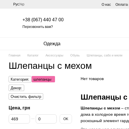
Перейти к основному контенту
Рус
Укр
О нас
Оплата 
+38 (067) 440 47 00
Перезвонить вам?
Одежда
Главная
Каталог
Аксессуары
Обувь
Шлепанцы, сабо и мюли
Шлепанцы с мехом
Нет товаров
Категория:
шлепанцы
Декор:
Шлепанцы с
Очистить фильтр
Цена, грн
Шлепанцы с мехом
– ст
дома в холодное время г
От Цена, грн
До Цена, грн
OK
роскошный элемент гарде