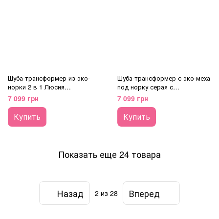
Шуба-трансформер из эко-
Шуба-трансформер с эко-меха
норки 2 в 1 Люсия
под норку серая с
(коричневый)
капюшоном
7 099 грн
7 099 грн
Купить
Купить
Показать еще 24 товара
Назад
Вперед
2
из 28