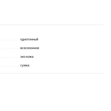
однотонный
всесезонное
эко-кожа
сумка