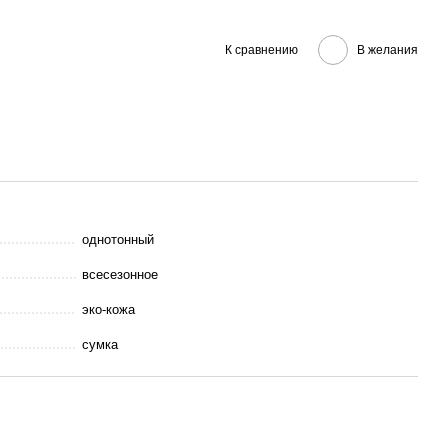
К сравнению
В желания
однотонный
всесезонное
эко-кожа
сумка