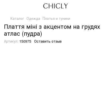
Каталог
Одежда
Платья и туники
Плаття міні з акцентом на грудях
атлас (пудра)
Артикул:
150975
Оставить отзыв