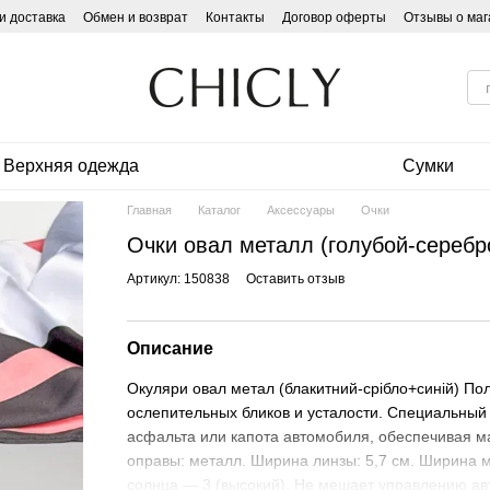
и доставка
Обмен и возврат
Контакты
Договор оферты
Отзывы о маг
Верхняя одежда
Сумки
Главная
Каталог
Аксессуары
Очки
Очки овал металл (голубой-серебр
Артикул: 150838
Оставить отзыв
Описание
Окуляри овал метал (блакитний-срібло+синій) По
ослепительных бликов и усталости. Специальный 
асфальта или капота автомобиля, обеспечивая м
оправы: металл. Ширина линзы: 5,7 см. Ширина мо
солнца — 3 (высокий). Не мешает управлению а