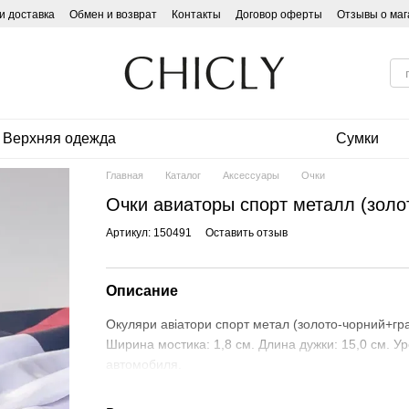
и доставка
Обмен и возврат
Контакты
Договор оферты
Отзывы о маг
Верхняя одежда
Сумки
Главная
Каталог
Аксессуары
Очки
Очки авиаторы спорт металл (золо
Артикул: 150491
Оставить отзыв
Описание
Окуляри авіатори спорт метал (золото-чорний+гр
Ширина мостика: 1,8 см. Длина дужки: 15,0 см. У
автомобиля.