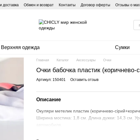
и доставка
Обмен и возврат
Контакты
Договор оферты
Отзывы о маг
Верхняя одежда
Сумки
Главная
Каталог
Аксессуары
Очки
Очки бабочка пластик (коричнево-
Артикул: 150401
Оставить отзыв
Описание
Окуляри метелик пластик (коричнево-сірий+корич
Ширина мостика: 1,8 см. Длина дужки: 14,3 см. У
автомобиля.