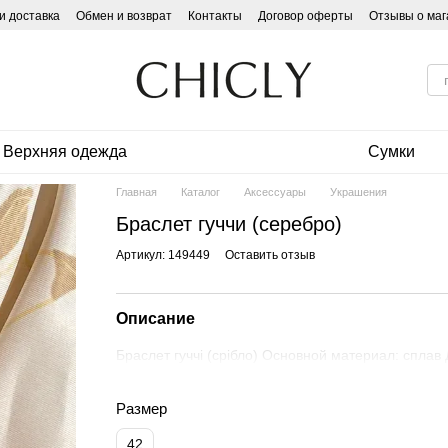
и доставка
Обмен и возврат
Контакты
Договор оферты
Отзывы о маг
Верхняя одежда
Сумки
Главная
Каталог
Аксессуары
Украшения
Браслет гуччи (серебро)
Артикул: 149449
Оставить отзыв
Описание
Браслет гуччі (срібло) Основной материал: сплав 
Размер
42