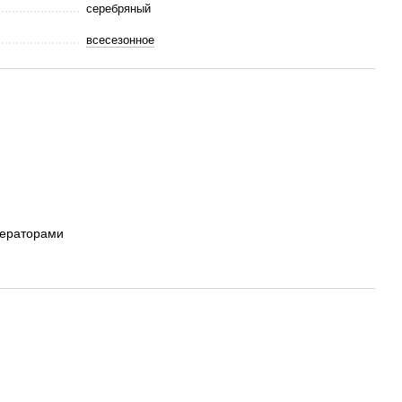
серебряный
всесезонное
ператорами