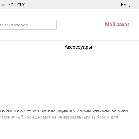
Вход
азине CHICLY
Мой заказ
Аксессуары
я юбка макси — элегантная модель с мягким блеском, которая
и лаконичный крой делают её универсальным выбором для