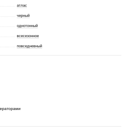
атлас
черный
однотонный
всесезонное
повседневный
ператорами