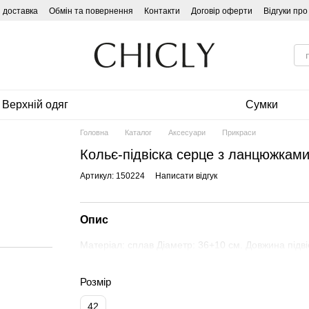
і доставка
Обмін та повернення
Контакти
Договір оферти
Відгуки пр
Верхній одяг
Сумки
Головна
Каталог
Аксесуари
Прикраси
Кольє-підвіска серце з ланцюжками
Артикул: 150224
Написати відгук
Опис
Матеріал: сплав Діаметр: 36+10 см. Довжина підвісо
Розмір
42