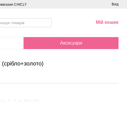
Вхід
о магазин CHICLY
Мій кошик
Аксесуари
 (срібло+золото)
к: 2 - 8 см. Вага 18 г.