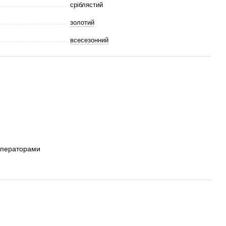
сріблястий
золотий
всесезонний
операторами