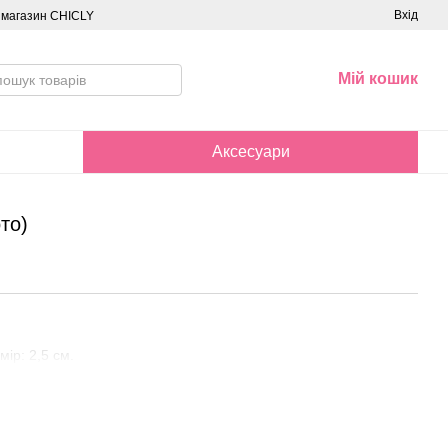
Вхід
о магазин CHICLY
Мій кошик
Аксесуари
то)
ір: 2,5 см.