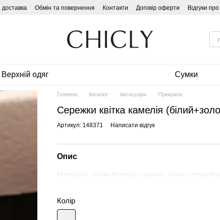
і доставка
Обмін та повернення
Контакти
Договір оферти
Відгуки пр
Верхній одяг
Сумки
Головна
Каталог
Аксесуари
Прикраси
Сережки квітка камелія (білий+золо
Артикул: 148371
Написати відгук
Опис
Матеріал: сплав Матеріал вушної голки: сплав Розм
Колір