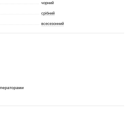
чорний
срібний
всесезонний
операторами