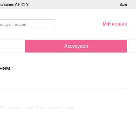
Вхід
о магазин CHICLY
Мій кошик
Аксесуари
нням
95% штучна шкіра, 5% цинковий сплав.