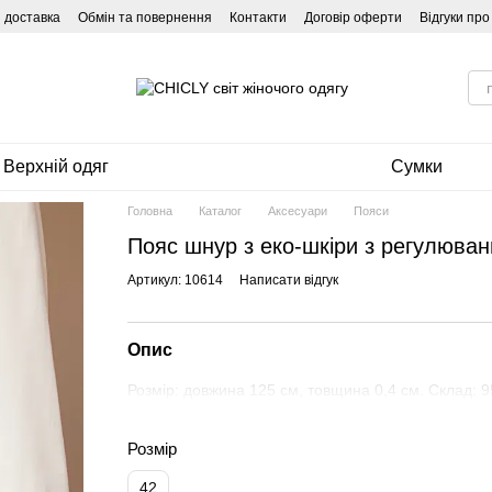
і доставка
Обмін та повернення
Контакти
Договір оферти
Відгуки пр
Верхній одяг
Сумки
Головна
Каталог
Аксесуари
Пояси
Пояс шнур з еко-шкіри з регулюва
Артикул: 10614
Написати відгук
Опис
Розмір: довжина 125 см, товщина 0,4 см. Склад: 
Розмір
42