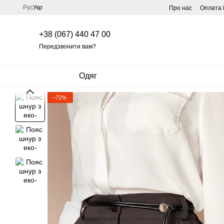
Перейти до основного контенту
Рус
Укр
Про нас
Оплата 
+38 (067) 440 47 00
Передзвонити вам?
Одяг
−72%