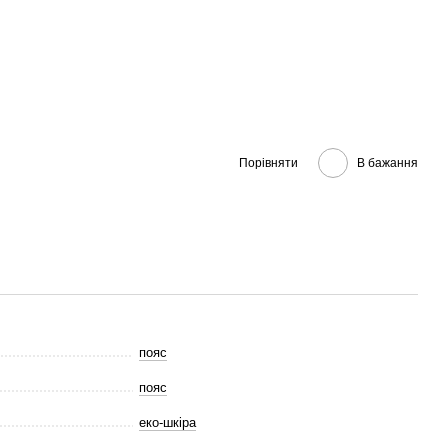
Порівняти
В бажання
пояс
пояс
еко-шкіра