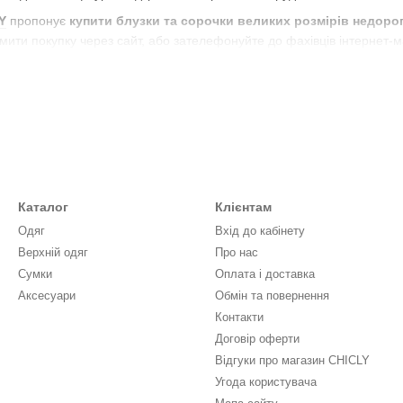
Y
пропонує
купити блузки та сорочки великих розмірів недоро
мити покупку через сайт, або зателефонуйте до фахівців інтернет-м
сорочок великого розміру
орочки в широкому асортименті з різним фасоном і кроєм:
кого розміру
. Це прекрасний вибір для офісного гардеробу і стил
розташована на планці в вигляді ряду гудзиків. Мають короткі рукава
ми кінцями.
еликого розміру
. Це моделі для повних жінок, які дозволять ство
Каталог
Клієнтам
для підкреслення форм; округлий виріз або у формі човника. Рукава о
Одяг
Вхід до кабінету
тавки з прошви, сітки чи мережива.
Верхній одяг
Про нас
чки
. Відрізняються расклешенним фасоном з асиметричним подоло
Сумки
Оплата і доставка
лядає декор у вигляді рюшів, драпірування і воланів. Для підкресле
Аксесуари
Обмін та повернення
і окремого елемента одягу.
Контакти
онів сприяє тому, що дівчата з будь-якою комплекцією зможуть
куп
Договір оферти
іки.
Відгуки про магазин CHICLY
рочки вибрати повним дамам?
Угода користувача