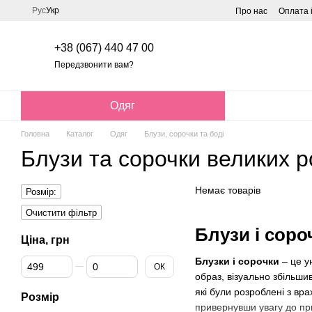
Перейти до основного контенту
Рус
Укр
Про нас
Оплата 
+38 (067) 440 47 00
Передзвонити вам?
Одяг
Головна
Каталог
Одяг
Блузи, сорочки та боді
Блузи та сорочки великих р
Немає товарів
Розмір:
Очистити фільтр
Блузи і соро
Ціна, грн
Від Ціна, грн
До Ціна, грн
Блузки і сорочки
– це у
ОК
образ, візуально збільш
які були розроблені з вр
Розмір
привернувши увагу до при