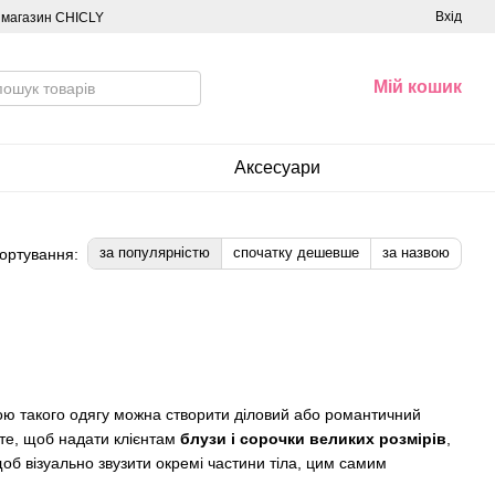
Вхід
о магазин CHICLY
Мій кошик
Аксесуари
за популярністю
спочатку дешевше
за назвою
ортування:
огою такого одягу можна створити діловий або романтичний
 те, щоб надати клієнтам
блузи і сорочки великих розмірів
,
об візуально звузити окремі частини тіла, цим самим