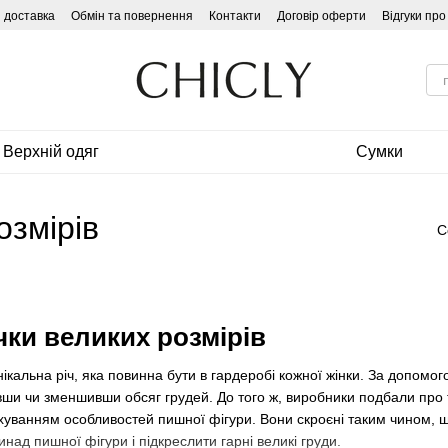
і доставка
Обмін та повернення
Контакти
Договір оферти
Відгуки пр
Верхній одяг
Сумки
озмірів
С
чки великих розмірів
нікальна річ, яка повинна бути в гардеробі кожної жінки. За допом
ивши чи зменшивши обсяг грудей. До того ж, виробники подбали про
ахуванням особливостей пишної фігури. Вони скроєні таким чином, щ
над пишної фігури і підкреслити гарні великі груди.