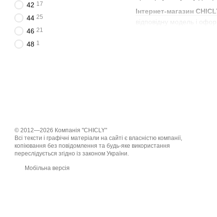
17
42
Інтернет-магазин CHICL
25
44
відповідну модель і офор
21
46
Фасони блуз і 
1
48
Представлені блузки та с
Прямі сорочки вели
чоловічими. Застібка 
вузькими або широки
Приталені блузки в
виражену лінію талії 
виступає баска або вс
© 2012—2026 Компанія "CHICLY"
Всі тексти і графічні матеріали на сайті є власністю компанії,
Вільні блузи і соро
копіювання без повідомлення та будь-яке використання
Досить привабливо виг
переслідується згідно із законом України.
можна носити в якост
Мобільна версія
Подібне різноманіття фас
фігури, приховуючи недол
Які блузи і со