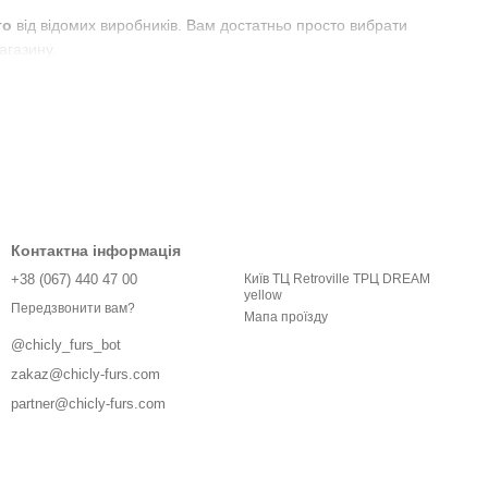
го
від відомих виробників. Вам достатньо просто вибрати
агазину.
ю casual. Вони володіють максимальним схожістю з сорочками
 із кантом або довгі рукава з манжетами. Комір відкладний з
рити максимально привабливий і жіночний образ. Має яскраво
Контактна інформація
блягаючі, вільні або об'ємні. В якості декоративної деталі
+38 (067) 440 47 00
Київ ТЦ Retroville ТРЦ DREAM
yellow
Передзвонити вам?
Мапа проїзду
м, просторими рукавами-крилами або відкритими плечима.
ння талії, використовується пояс. Є подовжені рубашки, які
@chicly_furs_bot
zakaz@chicly-furs.com
ити блузки та сорочки
, які будуть підкреслювати переваги
partner@chicly-furs.com